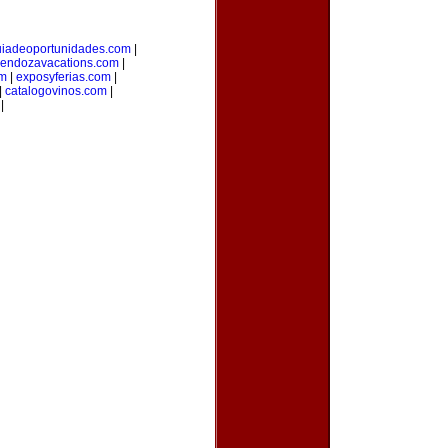
uiadeoportunidades.com
|
endozavacations.com
|
om
|
exposyferias.com
|
|
catalogovinos.com
|
|