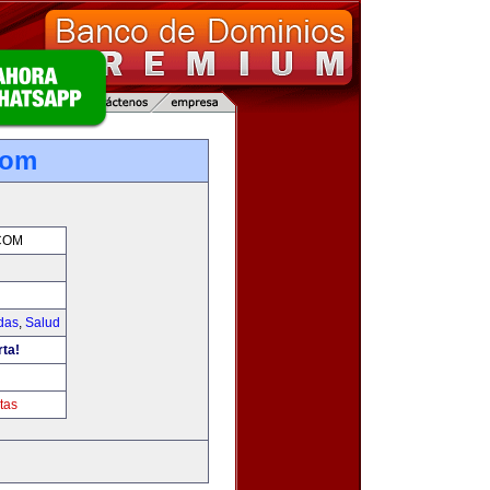
com
COM
das
,
Salud
rta!
tas