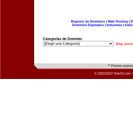
Registro de Dominios
|
Web Hosting
|
D
Dominios Expirados
|
Industrias
|
Indu
Categorías de Dominio:
[Pág. princi
** Precios expre
© 2002/2022 Solo10.com