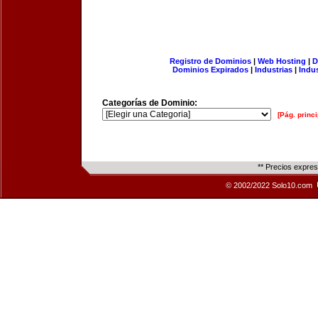
Registro de Dominios
|
Web Hosting
|
D
Dominios Expirados
|
Industrias
|
Indu
Categorías de Dominio:
[Pág. princi
** Precios expre
© 2002/2022 Solo10.com