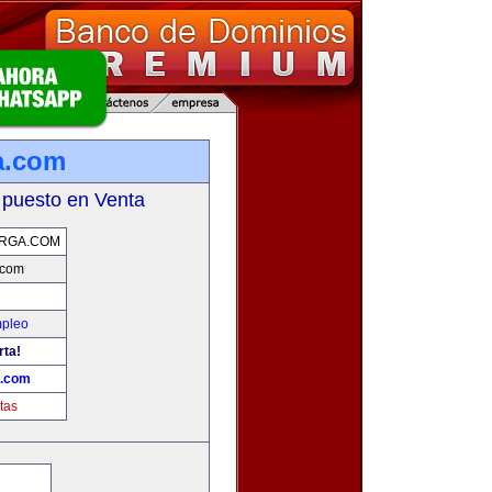
a.com
 puesto en Venta
RGA.COM
.com
mpleo
rta!
a.com
tas