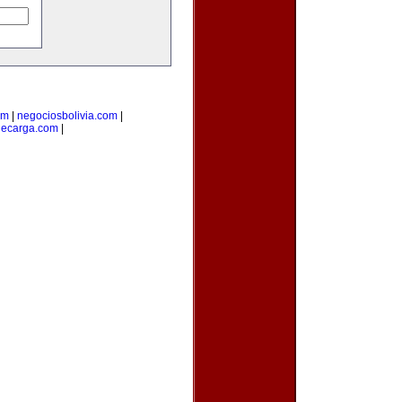
om
|
negociosbolivia.com
|
decarga.com
|