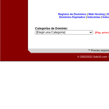
Registro de Dominios
|
Web Hosting
|
D
Dominios Expirados
|
Industrias
|
Indu
Categorías de Dominio:
[Pág. princi
** Precios expre
© 2002/2022 Solo10.com