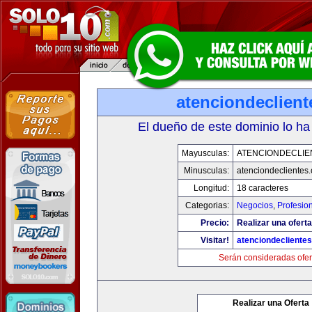
atenciondeclien
El dueño de este dominio lo ha
Mayusculas:
ATENCIONDECLIE
Minusculas:
atenciondeclientes
Longitud:
18 caracteres
Categorias:
Negocios
,
Profesio
Precio:
Realizar una oferta
Visitar!
atenciondecliente
Serán consideradas ofer
Realizar una Oferta