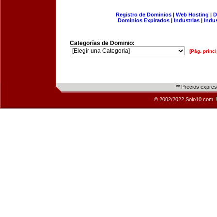
Registro de Dominios
|
Web Hosting
|
D
Dominios Expirados
|
Industrias
|
Indu
Categorías de Dominio:
[Pág. princi
** Precios expre
© 2002/2022 Solo10.com