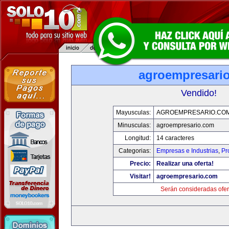
agroempresari
Vendido!
Mayusculas:
AGROEMPRESARIO.CO
Minusculas:
agroempresario.com
Longitud:
14 caracteres
Categorias:
Empresas e Industrias
,
Pr
Precio:
Realizar una oferta!
Visitar!
agroempresario.com
Serán consideradas ofer