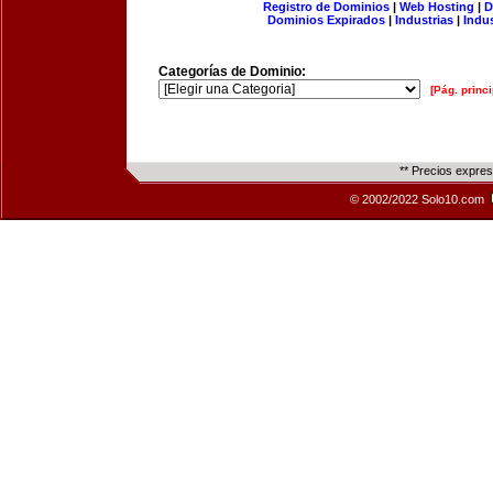
Registro de Dominios
|
Web Hosting
|
D
Dominios Expirados
|
Industrias
|
Indu
Categorías de Dominio:
[Pág. princi
** Precios expre
© 2002/2022 Solo10.com