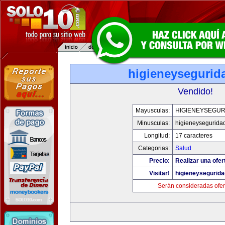
higieneysegurid
Vendido!
Mayusculas:
HIGIENEYSEGUR
Minusculas:
higieneysegurida
Longitud:
17 caracteres
Categorias:
Salud
Precio:
Realizar una ofer
Visitar!
higieneysegurid
Serán consideradas ofer