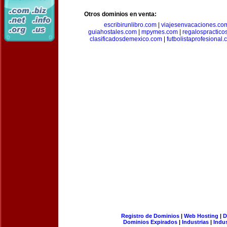
Otros dominios en venta:
escribirunlibro.com
|
viajesenvacaciones.co
guiahostales.com
|
mpymes.com
|
regalospractico
clasificadosdemexico.com
|
futbolistaprofesional
Registro de Dominios
|
Web Hosting
|
D
Dominios Expirados
|
Industrias
|
Indu