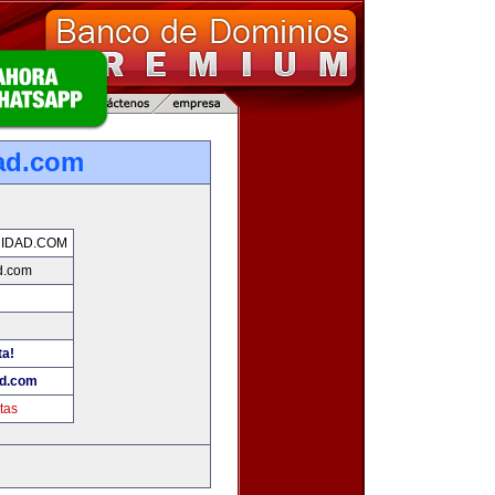
ad.com
IDAD.COM
d.com
ta!
ad.com
tas