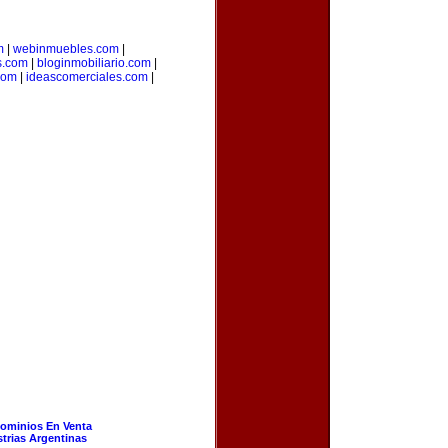
m
|
webinmuebles.com
|
s.com
|
bloginmobiliario.com
|
.com
|
ideascomerciales.com
|
ominios En Venta
strias Argentinas