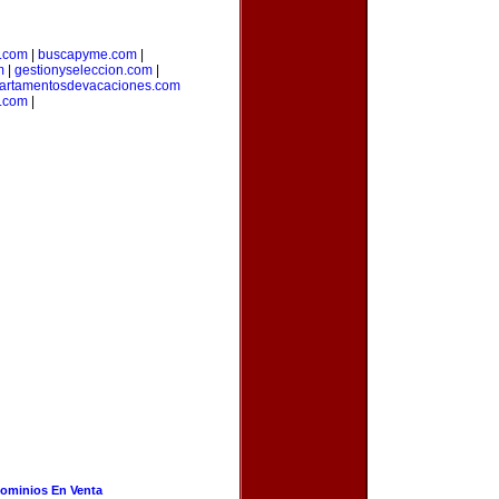
a.com
|
buscapyme.com
|
m
|
gestionyseleccion.com
|
artamentosdevacaciones.com
.com
|
ominios En Venta