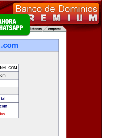
l.com
NAL.COM
com
rta!
.com
tas