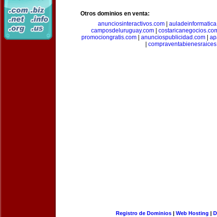
Otros dominios en venta:
anunciosinteractivos.com
|
auladeinformatic
camposdeluruguay.com
|
costaricanegocios.co
promociongratis.com
|
anunciospublicidad.com
|
ap
|
compraventabienesraices
Registro de Dominios
|
Web Hosting
|
D