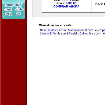
COMPRAR AHORA
Precio $
600.00
Precio 
COMPRAR AHORA
Otros dominios en venta:
BaseDeMarcas.com
|
MarcasInternet.com
|
e-Prop
MarcasEnVenta.com
|
RegistroDeNombres.com
|
e