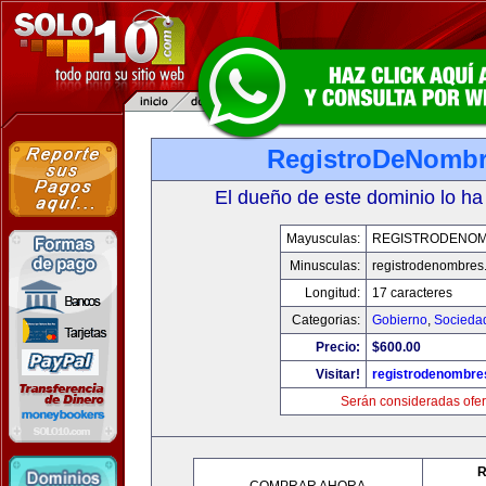
RegistroDeNomb
El dueño de este dominio lo ha
Mayusculas:
REGISTRODENO
Minusculas:
registrodenombres
Longitud:
17 caracteres
Categorias:
Gobierno
,
Socieda
Precio:
$600.00
Visitar!
registrodenombr
Serán consideradas ofer
R