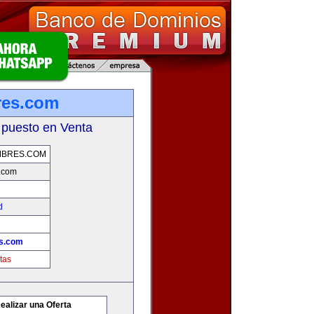
res.com
 puesto en Venta
MBRES.COM
.com
d
es.com
tas
ealizar una Oferta