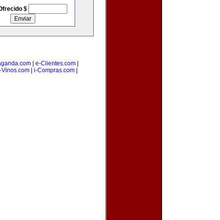
Ofrecido $
aganda.com
|
e-Clientes.com
|
-Vinos.com
|
i-Compras.com
|