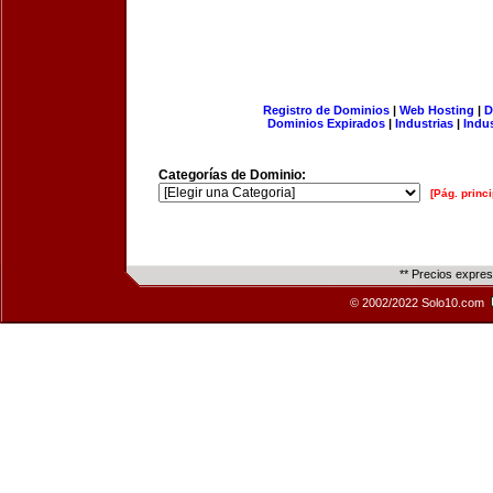
Registro de Dominios
|
Web Hosting
|
D
Dominios Expirados
|
Industrias
|
Indu
Categorías de Dominio:
[Pág. princi
** Precios expre
© 2002/2022 Solo10.com