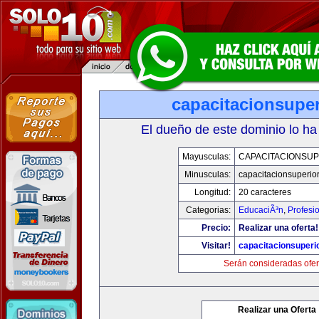
capacitacionsupe
El dueño de este dominio lo ha
Mayusculas:
CAPACITACIONSU
Minusculas:
capacitacionsuperio
Longitud:
20 caracteres
Categorias:
EducaciÃ³n
,
Profesi
Precio:
Realizar una oferta!
Visitar!
capacitacionsuperi
Serán consideradas ofer
Realizar una Oferta