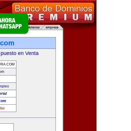
a.com
 puesto en Venta
URA.COM
com
Empleo
erta!
.com
tas