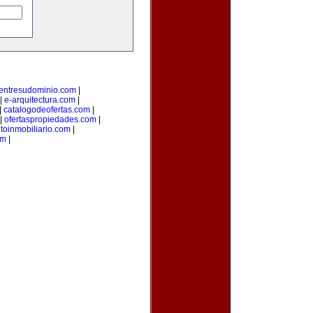
entresudominio.com
|
|
e-arquitectura.com
|
|
catalogodeofertas.com
|
|
ofertaspropiedades.com
|
oinmobiliario.com
|
om
|