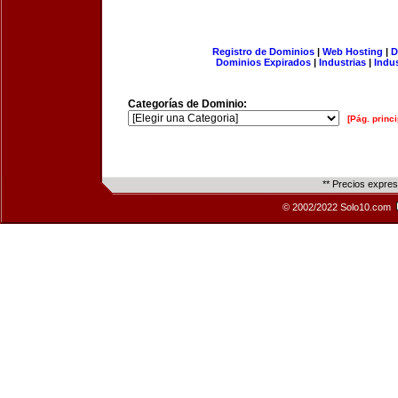
Registro de Dominios
|
Web Hosting
|
D
Dominios Expirados
|
Industrias
|
Indu
Categorías de Dominio:
[Pág. princi
** Precios expre
© 2002/2022 Solo10.com