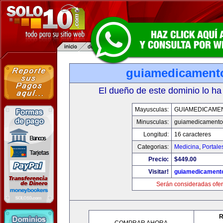
guiamedicament
El dueño de este dominio lo ha
Mayusculas:
GUIAMEDICAME
Minusculas:
guiamedicamento
Longitud:
16 caracteres
Categorias:
Medicina
,
Portale
Precio:
$449.00
Visitar!
guiamedicament
Serán consideradas ofer
R