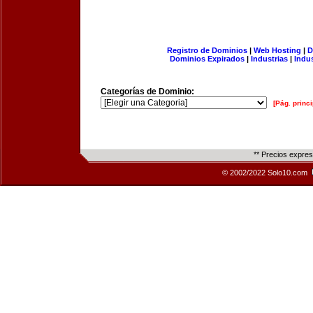
Registro de Dominios
|
Web Hosting
|
D
Dominios Expirados
|
Industrias
|
Indu
Categorías de Dominio:
[Pág. princi
** Precios expre
© 2002/2022 Solo10.com