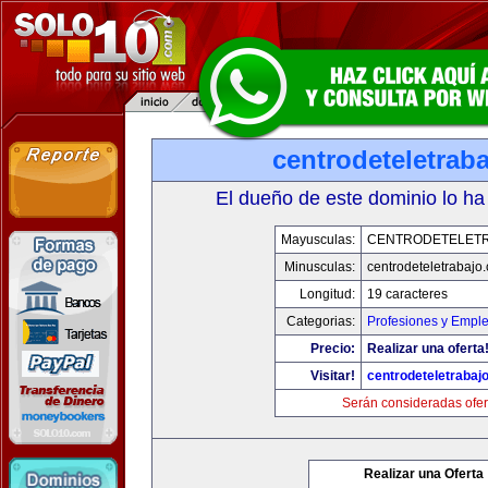
centrodeteletrab
El dueño de este dominio lo ha
Mayusculas:
CENTRODETELET
Minusculas:
centrodeteletrabajo
Longitud:
19 caracteres
Categorias:
Profesiones y Empl
Precio:
Realizar una oferta
Visitar!
centrodeteletrabaj
Serán consideradas ofer
Realizar una Oferta