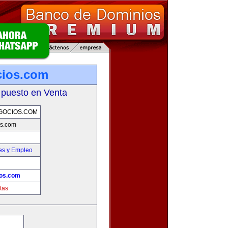
cios.com
 puesto en Venta
GOCIOS.COM
os.com
es y Empleo
ios.com
tas