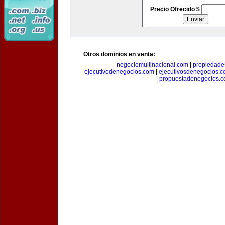
Precio Ofrecido $
Otros dominios en venta:
negociomultinacional.com
|
propiedades
ejecutivodenegocios.com
|
ejecutivosdenegocios.
|
propuestadenegocios.