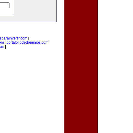
parainvertir.com
|
com
|
portafoliodedominios.com
com
|