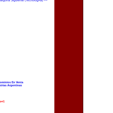
tegoria Siguiente (TecnologÃ­a) >>
ominios En Venta
strias Argentinas
pal]