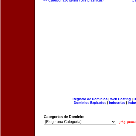
<< Categoria Anterior (Sin Clasificar)
Ca
Registro de Dominios
|
Web Hosting
|
D
Dominios Expirados
|
Industrias
|
Indu
Categorías de Dominio:
[Pág. princi