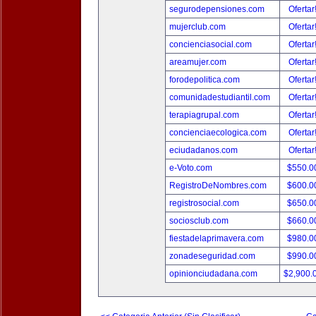
segurodepensiones.com
Ofertar
mujerclub.com
Ofertar
concienciasocial.com
Ofertar
areamujer.com
Ofertar
forodepolitica.com
Ofertar
comunidadestudiantil.com
Ofertar
terapiagrupal.com
Ofertar
concienciaecologica.com
Ofertar
eciudadanos.com
Ofertar
e-Voto.com
$550.0
RegistroDeNombres.com
$600.0
registrosocial.com
$650.0
sociosclub.com
$660.0
fiestadelaprimavera.com
$980.0
zonadeseguridad.com
$990.0
opinionciudadana.com
$2,900.