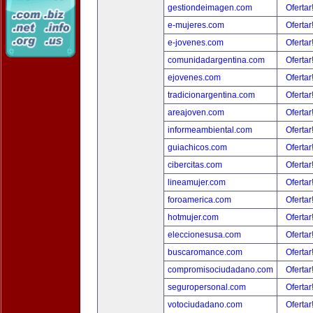
gestiondeimagen.com
Ofertar
e-mujeres.com
Ofertar
e-jovenes.com
Ofertar
comunidadargentina.com
Ofertar
ejovenes.com
Ofertar
tradicionargentina.com
Ofertar
areajoven.com
Ofertar
informeambiental.com
Ofertar
guiachicos.com
Ofertar
cibercitas.com
Ofertar
lineamujer.com
Ofertar
foroamerica.com
Ofertar
hotmujer.com
Ofertar
eleccionesusa.com
Ofertar
buscaromance.com
Ofertar
compromisociudadano.com
Ofertar
seguropersonal.com
Ofertar
votociudadano.com
Ofertar