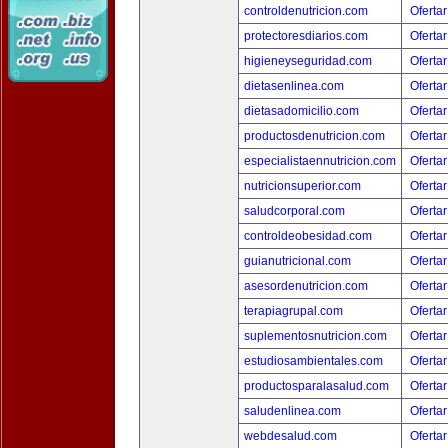
controldenutricion.com
Ofertar
protectoresdiarios.com
Ofertar
higieneyseguridad.com
Ofertar
dietasenlinea.com
Ofertar
dietasadomicilio.com
Ofertar
productosdenutricion.com
Ofertar
especialistaennutricion.com
Ofertar
nutricionsuperior.com
Ofertar
saludcorporal.com
Ofertar
controldeobesidad.com
Ofertar
guianutricional.com
Ofertar
asesordenutricion.com
Ofertar
terapiagrupal.com
Ofertar
suplementosnutricion.com
Ofertar
estudiosambientales.com
Ofertar
productosparalasalud.com
Ofertar
saludenlinea.com
Ofertar
webdesalud.com
Ofertar