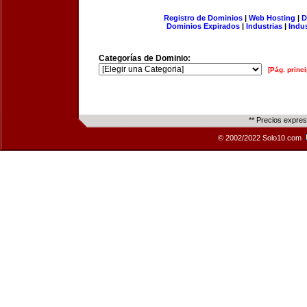
Registro de Dominios
|
Web Hosting
|
D
Dominios Expirados
|
Industrias
|
Indu
Categorías de Dominio:
[Pág. princi
** Precios expre
© 2002/2022 Solo10.com