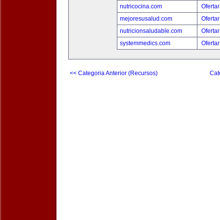
nutricocina.com
Ofertar
mejoresusalud.com
Ofertar
nutricionsaludable.com
Ofertar
systemmedics.com
Ofertar
<< Categoria Anterior (Recursos)
Cat